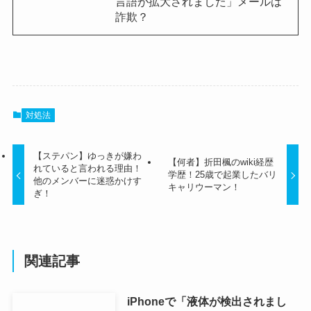
言語が拡大されました」メールは
詐欺？
対処法
【ステパン】ゆっきが嫌わ
【何者】折田楓のwiki経歴
れていると言われる理由！
学歴！25歳で起業したバリ
他のメンバーに迷惑かけす
キャリウーマン！
ぎ！
関連記事
iPhoneで「液体が検出されまし