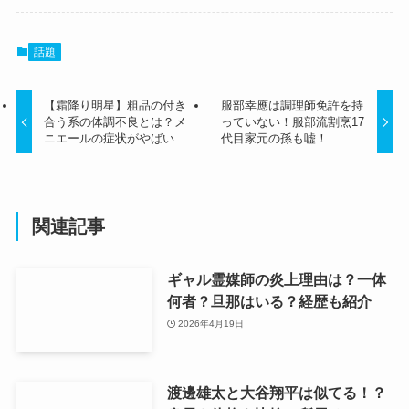
話題
【霜降り明星】粗品の付き
服部幸應は調理師免許を持
合う系の体調不良とは？メ
っていない！服部流割烹17
ニエールの症状がやばい
代目家元の孫も嘘！
関連記事
ギャル霊媒師の炎上理由は？一体
何者？旦那はいる？経歴も紹介
2026年4月19日
渡邊雄太と大谷翔平は似てる！？