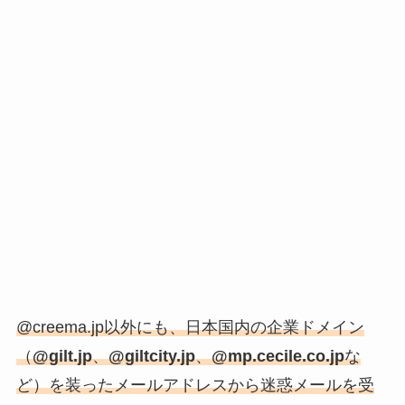
@creema.jp以外にも、日本国内の企業ドメイン
（
@gilt.jp
、
@giltcity.jp
、
@mp.cecile.co.jp
な
ど）を装ったメールアドレスから迷惑メールを受