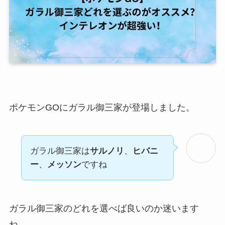
ポケモンGO
にガラル御三家が登場しました。
ガラル御三家は
サルノリ
、
ヒバニ
ー
、
メッソン
ですね
ガラル御三家のどれを選べば良いのか迷います
ね。