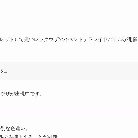
オレット）で黒いレックウザのイベントテラレイドバトルが開催
月5日
クウザ
が出現中です。
特別な色違い。
匹のみ捕まえることが可能。