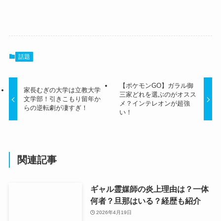
話題
【ポケモンGO】ガラル御
家長むぎの大学は立教大学
三家どれを選ぶのがオスス
文学部！引きこもり留年か
メ？インテレオンが超強
らの逆転劇が凄すぎ！
い！
関連記事
ギャル霊媒師の炎上理由は？一体
何者？旦那はいる？経歴も紹介
2026年4月19日