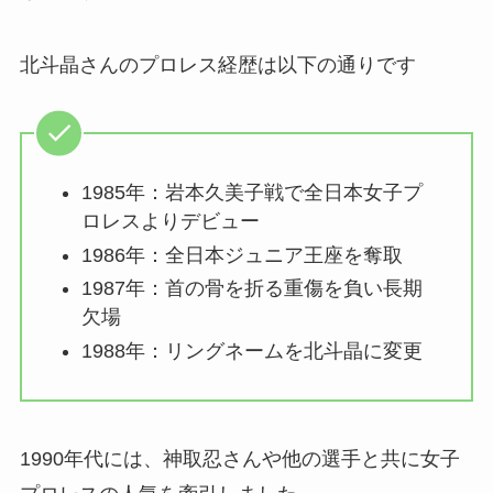
北斗晶さんのプロレス経歴は以下の通りです
1985年：
岩本久美子戦で全日本女子プ
ロレスよりデビュー
1986年：全日本ジュニア王座を奪取
1987年：
首の骨を折る重傷を負い長期
欠場
1988年：
リングネームを北斗晶に変更
1990年代には、神取忍さんや他の選手と共に女子