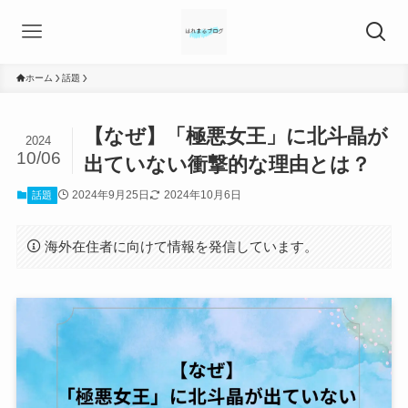
ホーム
話題
【なぜ】「極悪女王」に北斗晶が
2024
10/06
出ていない衝撃的な理由とは？
2024年9月25日
2024年10月6日
話題
海外在住者に向けて情報を発信しています。