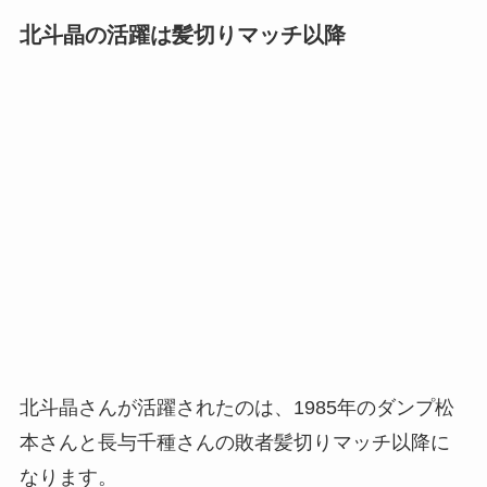
北斗晶の活躍は髪切りマッチ以降
北斗晶さんが活躍されたのは、1985年のダンプ松
本さんと長与千種さんの敗者髪切りマッチ以降に
なります。