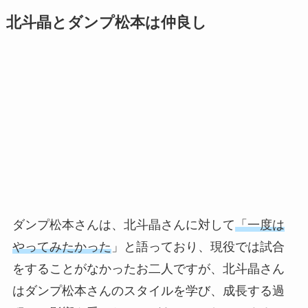
北斗晶とダンプ松本は仲良し
ダンプ松本さんは、北斗晶さんに対して
「一度は
やってみたかった
」と語っており、現役では試合
をすることがなかったお二人ですが、北斗晶さん
はダンプ松本さんのスタイルを学び、成長する過