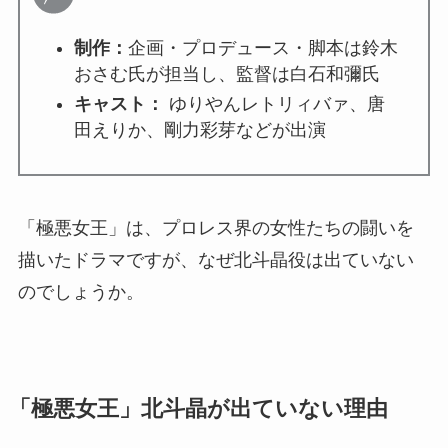
制作：
企画・プロデュース・脚本は鈴木
おさむ氏が担当し、監督は白石和彌氏
キャスト：
ゆりやんレトリィバァ、唐
田えりか、剛力彩芽などが出演
「極悪女王」は、プロレス界の女性たちの闘いを
描いたドラマですが、なぜ北斗晶役は出ていない
のでしょうか。
「極悪女王」北斗晶が出ていない理由