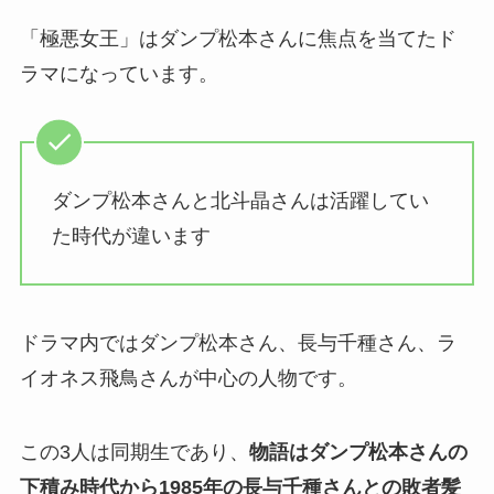
「極悪女王」はダンプ松本さんに焦点を当てたド
ラマになっています。
ダンプ松本さんと北斗晶さんは活躍してい
た時代が違います
ドラマ内ではダンプ松本さん、長与千種さん、ラ
イオネス飛鳥さんが中心の人物です。
この3人は同期生であり、
物語はダンプ松本さんの
下積み時代から1985年の長与千種さんとの敗者髪