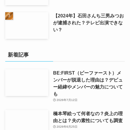
【2024年】石田さんち三男みつお
が逮捕された？テレビ出演できな
い？
新着記事
BE:FIRST（ビーファースト）メ
ンバーが脱退した理由は？デビュ
ー経緯やメンバーの魅力について
も
2026年7月12日
橋本琴絵って何者なの？炎上の理
由とは？夫の素性についても調査
2026年6月25日