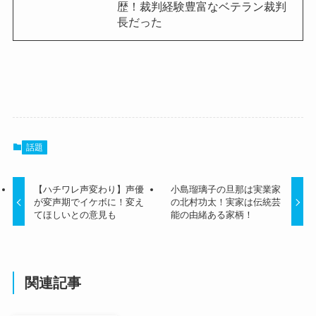
歴！裁判経験豊富なベテラン裁判
長だった
話題
【ハチワレ声変わり】声優
小島瑠璃子の旦那は実業家
が変声期でイケボに！変え
の北村功太！実家は伝統芸
てほしいとの意見も
能の由緒ある家柄！
関連記事