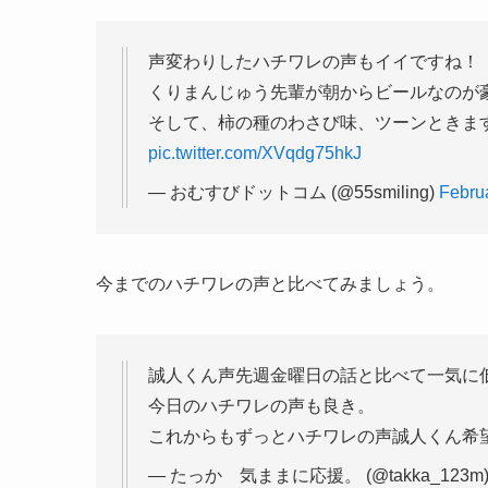
声変わりしたハチワレの声もイイですね！
くりまんじゅう先輩が朝からビールなのが
そして、柿の種のわさび味、ツーンときま
pic.twitter.com/XVqdg75hkJ
— おむすびドットコム (@55smiling)
Febru
今までのハチワレの声と比べてみましょう。
誠人くん声先週金曜日の話と比べて一気に
今日のハチワレの声も良き。
これからもずっとハチワレの声誠人くん希
— たっか 気ままに応援。 (@takka_123m