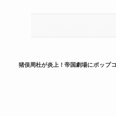
猪俣周杜が炎上！
帝国劇場にポップ