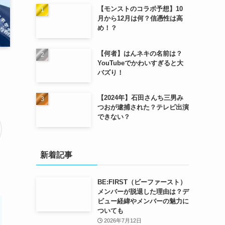
【モンストのコラボ予想】10
月から12月は何？信憑性は高
め！？
【何者】はんネキの名前は？
YouTubeでかわいすぎると大
バズり！
【2024年】石田さんち三男み
つおが逮捕された？テレビ出演
できない？
新着記事
BE:FIRST（ビーファースト）
メンバーが脱退した理由は？デ
ビュー経緯やメンバーの魅力に
ついても
2026年7月12日