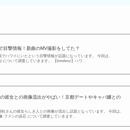
ハワイで目撃情報！新曲のMV撮影をしてた？
バー全員でハワイにいたという目撃情報が話題になっています。 今回は、
由 について調査していきます。 【timelesz】ハワ...
杜の彼女との画像流出がやばい！京都デートやキャバ嬢との
ー猪俣周杜さんの彼女らしき人との画像が流出し話題となっています。 今回は、
 ファンの反応 について調査していきます...