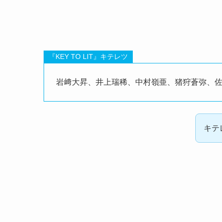
『KEY TO LIT』キテレツ
岩﨑大昇、井上瑞稀、中村嶺亜、猪狩蒼弥、
キテ