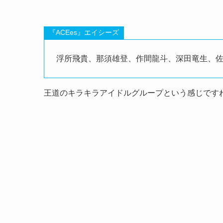
『ACEes』エイシーズ
浮所飛貴、那須雄登、作間龍斗、深田竜生、
王道のキラキラアイドルグループという感じです