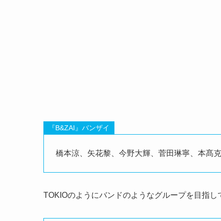
『B&ZAI』バンザイ
橋本涼、矢花黎、今野大輝、菅田琳寧、本髙
TOKIOのようにバンドのようなグループを目指