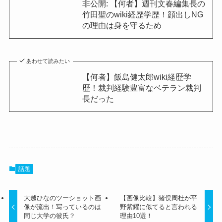
非公開: 【何者】週刊文春編集長の
竹田聖のwiki経歴学歴！顔出しNG
の理由は身を守るため
あわせて読みたい
【何者】飯島健太郎wiki経歴学
歴！裁判経験豊富なベテラン裁判
長だった
話題
大越ひなのツーショット画
【画像比較】猪俣周杜が平
像が流出！写っているのは
野紫耀に似てると言われる
同じ大学の彼氏？
理由10選！