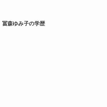
冨森ゆみ子の
学歴