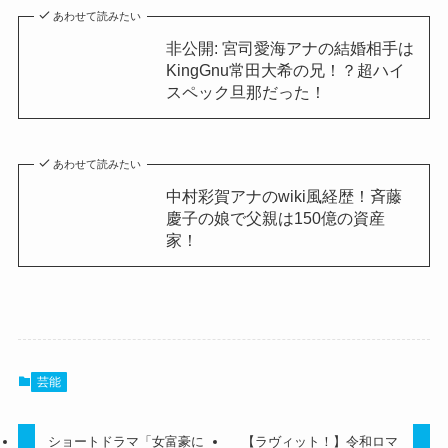
あわせて読みたい
非公開: 宮司愛海アナの結婚相手は
KingGnu常田大希の兄！？超ハイ
スペック旦那だった！
あわせて読みたい
中村彩賀アナのwiki風経歴！斉藤
慶子の娘で父親は150億の資産
家！
芸能
ショートドラマ「女富豪に
【ラヴィット！】令和ロマ