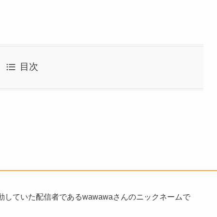
目次
動していた配信者である
wawawaさんのニックネーム
で