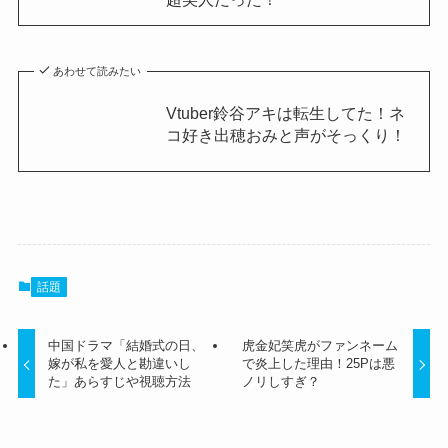
あわせて読みたい
Vtuber鈴谷アキは転生してた！ネ
コ好き出穂おみと声がそっくり！
話題
中国ドラマ「結婚式の日、
虎金妃笑虎がファンネーム
嫁が私を愛人と勘違いし
で炎上した理由！25Pは悪
た」あらすじや視聴方法
ノリしすぎ？