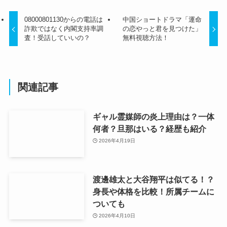
08000801130からの電話は
中国ショートドラマ「運命
詐欺ではなく内閣支持率調
の恋やっと君を見つけた」
査！受話していいの？
無料視聴方法！
関連記事
ギャル霊媒師の炎上理由は？一体
何者？旦那はいる？経歴も紹介
2026年4月19日
渡邊雄太と大谷翔平は似てる！？
身長や体格を比較！所属チームに
ついても
2026年4月10日