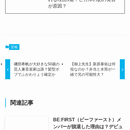
が原因？
芸能
磯部希帆が大好きな50歳の
【御上先生】新原泰佑は何
芸人兼音楽家は誰？髪型ボ
役なのか？弁当と水筒が一
ブでふかわりょう確定か
緒で兄の可能性大？
関連記事
BE:FIRST（ビーファースト）メ
ンバーが脱退した理由は？デビュ