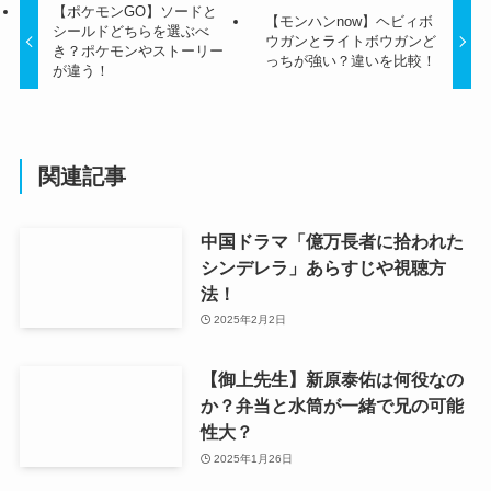
【ポケモンGO】ソードと
【モンハンnow】ヘビィボ
シールドどちらを選ぶべ
ウガンとライトボウガンど
き？ポケモンやストーリー
っちが強い？違いを比較！
が違う！
関連記事
中国ドラマ「億万長者に拾われた
シンデレラ」あらすじや視聴方
法！
2025年2月2日
【御上先生】新原泰佑は何役なの
か？弁当と水筒が一緒で兄の可能
性大？
2025年1月26日