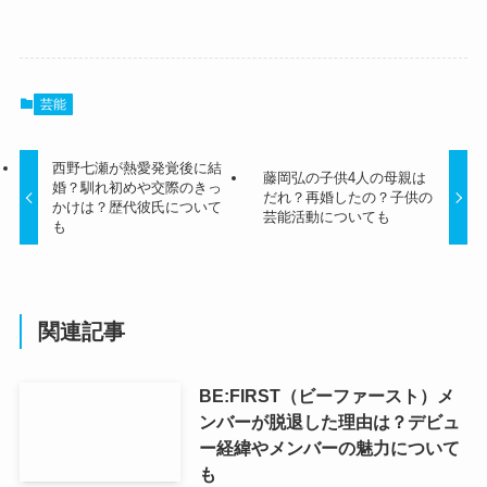
芸能
西野七瀬が熱愛発覚後に結
藤岡弘の子供4人の母親は
婚？馴れ初めや交際のきっ
だれ？再婚したの？子供の
かけは？歴代彼氏について
芸能活動についても
も
関連記事
BE:FIRST（ビーファースト）メ
ンバーが脱退した理由は？デビュ
ー経緯やメンバーの魅力について
も